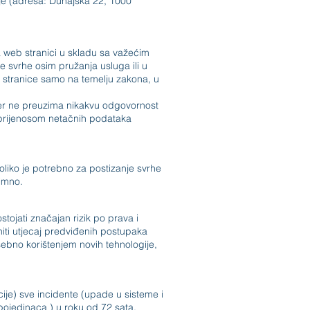
ije (adresa: Dunajska 22, 1000
na web stranici u skladu sa važećim
ge svrhe osim pružanja usluga ili u
b stranice samo na temelju zakona, u
er ne preuzima nikakvu odgovornost
 prijenosom netačnih podataka
oliko je potrebno za postizanje svrhe
nimno.
stojati značajan rizik po prava i
niti utjecaj predviđenih postupaka
ebno korištenjem novih tehnologije,
acije) sve incidente (upade u sisteme i
pojedinaca ) u roku od 72 sata,