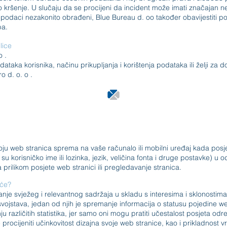
o kršenje. U slučaju da se procijeni da incident može imati značajan nega
ni podaci nezakonito obrađeni, Blue Bureau d.
oo također obavijestiti po
ba.
lice
o .
podataka korisnika, načinu prikupljanja i korištenja podataka ili želji z
ro d.
o.
o .
Kolačići
koju web stranica sprema na vaše računalo ili mobilni uređaj kada pos
 su korisničko ime ili lozinka, jezik, veličina fonta i druge postavke
a prilikom posjete web stranici ili pregledavanje stranica.
iće?
nje svježeg i relevantnog sadržaja u skladu s interesima i sklonostim
 svojstava, jedan od njih je spremanje informacija o statusu pojedine w
 različitih statistika, jer samo oni mogu pratiti učestalost posjeta o
rocijeniti učinkovitost dizajna svoje web stranice, kao i prikladnost v