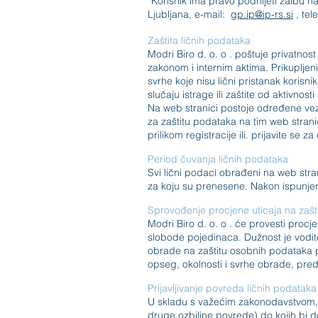
“Korisnik ima pravo podnijeti žalbu n
Ljubljana, e-mail:
gp.ip@ip-rs.si
, tel
Zaštita ličnih podataka
Modri Biro d.
o.
o . poštuje privatnost
zakonom i internim aktima. Prikupljeni
svrhe koje nisu lični pristanak korisni
slučaju istrage ili zaštite od aktivnost
Na web stranici postoje određene ve
za zaštitu podataka na tim web stran
prilikom registracije ili. prijavite se
Period čuvanja ličnih podataka
Svi lični podaci obrađeni na web stran
za koju su prenesene. Nakon ispunjenj
Sprovođenje procjene uticaja na zašti
Modri Biro d.
o.
o . će provesti procj
slobode pojedinaca. Dužnost je vodite
obrade na zaštitu osobnih podataka p
opseg, okolnosti i svrhe obrade, preds
Prijavljivanje povreda ličnih podataka
U skladu s važećim zakonodavstvom, 
druge ozbiljne povrede) do kojih bi d