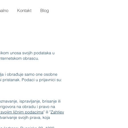
ualno
Kontakt
Blog
ilikom unosa svojih podataka u
internetskom obrascu.
plja i obrađuje samo one osobne
 pristanak. Podaci u prijavnici su:
avanje, ispravljanje, brisanje ili
prigovora na obradu i pravo na
 svojim ličnim podacima
" ili "
Zahtjev
tvarivanje svojih prava, koja