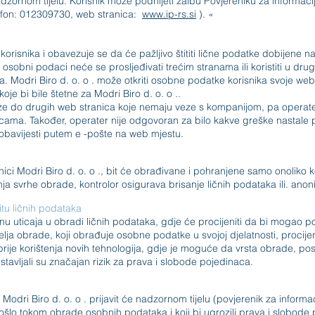
adzornom tijelu. Korisnik može podnijeti žalbu Povjereniku za informac
efon: 012309730, web stranica:
www.ip-rs.si
). «
 korisnika i obavezuje se da će pažljivo štititi lične podatke dobijene 
 osobni podaci neće se prosljeđivati trećim stranama ili koristiti u dru
ka. Modri Biro d.
o.
o . može otkriti osobne podatke korisnika svoje we
i koje bi bile štetne za Modri Biro d.
o.
o ..
ze do drugih web stranica koje nemaju veze s kompanijom, pa operat
icama. Također, operater nije odgovoran za bilo kakve greške nastale
 za obavijesti putem e -pošte na web mjestu.
ici Modri Biro d.
o.
o ., bit će obrađivane i pohranjene samo onoliko k
a svrhe obrade, kontrolor osigurava brisanje ličnih podataka ili. ano
tu ličnih podataka
enu uticaja u obradi ličnih podataka, gdje će procijeniti da bi mogao po
lja obrade, koji obrađuje osobne podatke u svojoj djelatnosti, procije
rije korištenja novih tehnologija, gdje je moguće da vrsta obrade, pos
tavljali su značajan rizik za prava i slobode pojedinaca.
Modri Biro d.
o.
o . prijavit će nadzornom tijelu (povjerenik za inform
ošlo tokom obrade osobnih podataka i koji bi ugrozili prava i slobode 