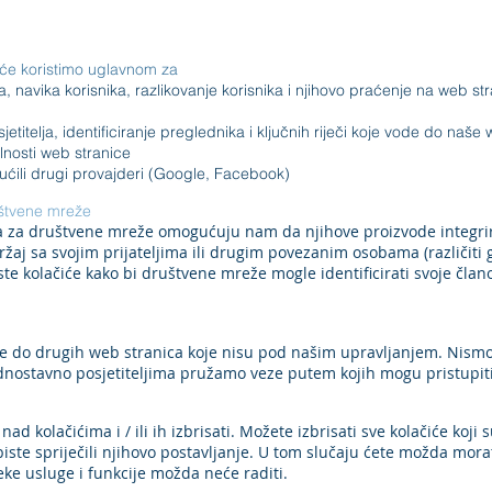
iće koristimo uglavnom za
, navika korisnika, razlikovanje korisnika i njihovo praćenje na web st
etitelja, identificiranje preglednika i ključnih riječi koje vode do naše
nosti web stranice
ili drugi provajderi (Google, Facebook)
uštvene mreže
ma za društvene mreže omogućuju nam da njihove proizvode integri
adržaj sa svojim prijateljima ili drugim povezanim osobama (različiti
iste kolačiće kako bi društvene mreže mogle identificirati svoje čla
e do drugih web stranica koje nisu pod našim upravljanjem. Nismo 
jednostavno posjetiteljima pružamo veze putem kojih mogu pristupit
nad kolačićima i / ili ih izbrisati. Možete izbrisati sve kolačiće ko
biste spriječili njihovo postavljanje. U tom slučaju ćete možda mora
eke usluge i funkcije možda neće raditi.