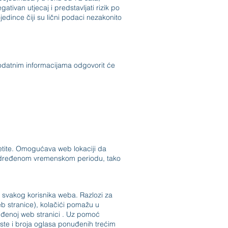
tivan utjecaj i predstavljati rizik po
jedince čiji su lični podaci nezakonito
a dodatnim informacijama odgovorit će
jetite. Omogućava web lokaciji da
) u određenom vremenskom periodu, tako
a svakog korisnika weba. Razlozi za
eb stranice), kolačići pomažu u
dređenoj web stranici . Uz pomoć
rste i broja oglasa ponuđenih trećim