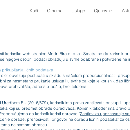
Kuči
O nama
Usluge
Cjenovnik
Akt
Varstvo osobnih podataka
ti korisnika web stranice Modri Biro d.
o.
o . Smatra se da korisnik pr
a se njegovi osobni podaci obrađuju u svrhe odabrane i potvrđene na 
 prikupljanja ličnih podataka
trolor obvezuje postupati u skladu s načelom proporcionalnosti, priku
bni za nesmetano pružanje usluga i u svrhe za koje je korisnik dao lični
ava prebivališta, adresa e-pošte, broj telefona.
redbom EU (2016/679), korisnik ima pravo zahtijevati: pristup ili upozn
taka koji su predmet obrade obrađivača. Korisnik također ima pravo 
Preporučujemo da korisnik koristi obrazac "
Zahtjev za upoznavanje sa
ičenje obrade, prenosivost i prigovor na obradu ličnih podataka
" za os
uputama na samom obrascu.