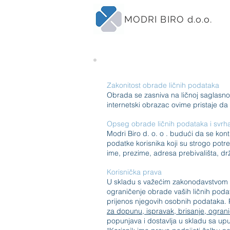
MODRI BIRO d.o.o.
Zakonitost obrade ličnih podataka
Obrada se zasniva na ličnoj saglasnos
internetski obrazac ovime pristaje d
Opseg obrade ličnih podataka i svrha
Modri Biro d.
o.
o . budući da se kon
podatke korisnika koji su strogo potre
ime, prezime, adresa prebivališta, drž
Korisnička prava
U skladu s važećim zakonodavstvom i U
ograničenje obrade vaših ličnih poda
prijenos njegovih osobnih podataka. 
za dopunu, ispravak, brisanje, ogran
popunjava i dostavlja u skladu sa 