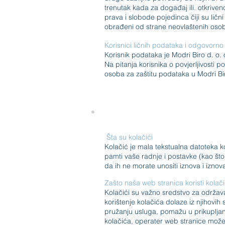
trenutak kada za događaj ili. otkriven
prava i slobode pojedinca čiji su lič
obrađeni od strane neovlaštenih oso
Korisnici ličnih podataka i odgovorno 
Korisnik podataka je Modri Biro d.
o.
Na pitanja korisnika o povjerljivosti 
osoba za zaštitu podataka u Modri Bi
​​​
Šta su kolačići
Kolačić je mala tekstualna datoteka 
pamti vaše radnje i postavke (kao što
da ih ne morate unositi iznova i iznov
Zašto naša web stranica koristi kolač
Kolačići su važno sredstvo za održava
korištenje kolačića dolaze iz njihovih
pružanju usluga, pomažu u prikupljanju
kolačića, operater web stranice može p