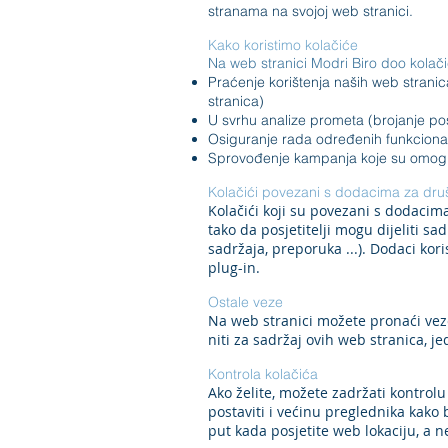
stranama na svojoj web stranici.
Kako koristimo kolačiće
Na web stranici Modri Biro doo kolač
Praćenje korištenja naših web stranica
stranica)
U svrhu analize prometa (brojanje posj
Osiguranje rada određenih funkcional
Sprovođenje kampanja koje su omoguć
Kolačići povezani s dodacima za dr
Kolačići koji su povezani s dodaci
tako da posjetitelji mogu dijeliti s
sadržaja, preporuka ...). Dodaci kor
plug-in.
Ostale veze
Na web stranici možete pronaći vez
niti za sadržaj ovih web stranica, 
Kontrola kolačića
Ako želite, možete zadržati kontrolu 
postaviti i većinu preglednika kako 
put kada posjetite web lokaciju, a n