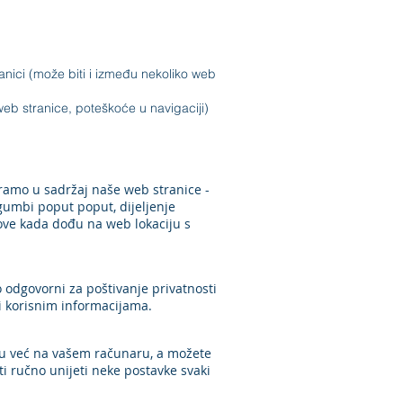
ranici (može biti i između nekoliko web
 web stranice, poteškoće u navigaciji)
ramo u sadržaj naše web stranice -
 gumbi poput poput, dijeljenje
nove kada dođu na web lokaciju s​
odgovorni za poštivanje privatnosti
i korisnim informacijama.
ji su već na vašem računaru, a možete
ti ručno unijeti neke postavke svaki