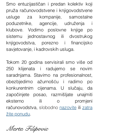
S
mo entuzijastičan i predan kolektiv koji
pruža računovodstvene i knjigovodstvene
usluge za kompanije, samostalne
poduzetnike, agencije, udruženja i
klubove. Vodimo poslovne knjige po
sistemu jednostavnog ili dvostrukog
knjigovodstva, porezno i financijsko
savjetovanje, i kadrovskih usluga.
Tokom 20 godina servisirali smo više od
250 klijenata i radujemo se novim
saradnjama. Stavimo na profesionalnost,
obezbjedimo ažurnošću i radimo po
konkurentnim cijenama. U slučaju, da
započinjete posao, razmišljate
unajmiti
eksterno ili o promjeni
računovodstva,
slobodno
nazovite
ili
zatra
žite ponudu
.
Marta Filipovic