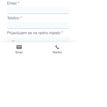
Email
Telefon *
Prijavljujem se na radno mjesto
Razpoložljiv (a) od:
Email
Telefon
Imam iskustvo sa:
knjiženjem
vođenjem registra OS
vođenjem zalih
vođenjem riznice
fakturiranjem
obračunom PDV-a
obračunom plat
pripremo godišnjih izvještajev