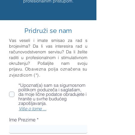
profesionalnim pristupom.
Pridruži se nam
Vas veseli i imate smisao za rad s
brojevima? Da li vas interesira rad u
računovodstvenom servisu? Da li želite
raditi u profesionalnom i stimulativnom
okruženju? Pošaljite nam svoju
prijavu.
Obavezna polja označena su
.
zvjezdicom (*)
*Upoznat(a) sam sa sigurnosnom
politikom poduzeča i saglašam,
da moje lične podatce obradujete i
hranite u svrhe budućeg
zapošljavanja.
Više o tome ...
Ime Prezime