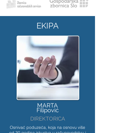
EKIPA
MARTA
Filipović
DIREKTORICA
Osnivać poduzeća, koja na osnovu više
od 30 godina iskustva u računovodstvu i