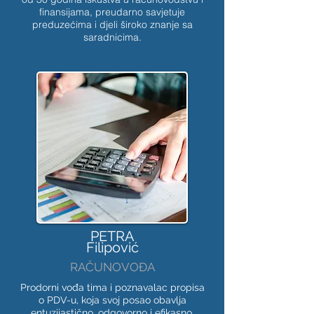
finansijama, preudarno savjetuje
preduzećima i djeli široko znanje sa
saradnicima.
PETRA
Filipović
RAČUNOVOĐA
Prodorni vođa tima i poznavalac propisa
o PDV-u, koja svoj posao obavlja
entuzijastično, odgovorno i efikasno.