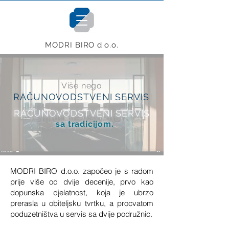
MODRI BIRO d.o.o.
Više nego
RAČUNOVODSTVENI SERVIS
RAČUNOVODSTVENI SERVIS
sa tradicijom.
MODRI BIRO d.o.o. započeo je s radom
prije više od dvije decenije, prvo kao
dopunska djelatnost, koja je ubrzo
prerasla u obiteljsku tvrtku, a procvatom
poduzetništva u servis sa dvije podružnic.