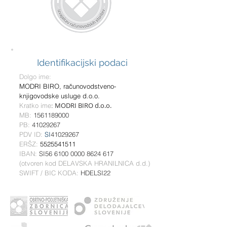
Identifikacijski podaci
Dolgo ime:
MODRI BIRO, računovodstveno-
knjigovodske usluge d.o.o.
MODRI BIRO d.o.o.
Kratko ime
:
MB:
1561189000
PB:
41029267
PDV ID:
SI
41029267
ERŠZ:
5525541511
IBAN:
SI56
6100 0000 8624 617
(otvoren kod DELAVSKA HRANILNICA d.d.)
SWIFT / BIC KODA:
HDELSI22